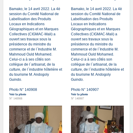
Bamako, le 14 avril 2022. La 4è
Bamako, le 14 avril 2022. La 4è
session du Comité National de
session du Comité National de
Labellisation des Produits
Labellisation des Produits
Locaux en Indications
Locaux en Indications
Géographiques et en Marques
Géographiques et en Marques
Collectives (CIGMAC-Mali) a
Collectives (CIGMAC-Mali) a
ouvert ses travaux sous la
ouvert ses travaux sous la
présidence du ministre du
présidence du ministre du
commerce et de l`Industrie M.
commerce et de l`Industrie M.
Mahmoud Ould Mohamed.
Mahmoud Ould Mohamed.
Celui-ci a à ses côtés son
Celui-ci a à ses côtés son
collègue de l`artisanat, de la
collègue de l`artisanat, de la
culture, de l`industrie hôtelière et
culture, de l`industrie hôtelière et
du tourisme M. Andogoly
du tourisme M. Andogoly
Guindo.
Guindo.
Photo N° 140908
Photo N° 140907
Voir la photo
Voir la photo
N° 140908
N° 140907