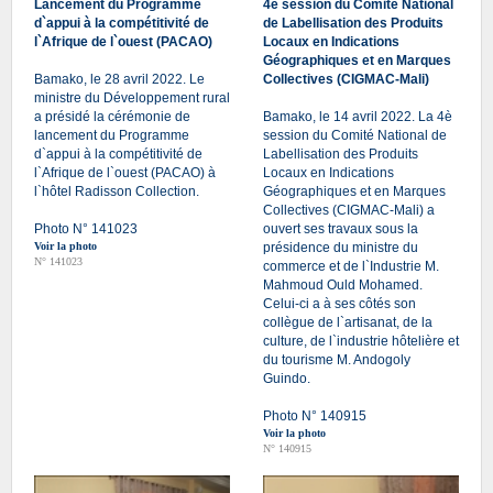
Lancement du Programme
4è session du Comité National
d`appui à la compétitivité de
de Labellisation des Produits
l`Afrique de l`ouest (PACAO)
Locaux en Indications
Géographiques et en Marques
Bamako, le 28 avril 2022. Le
Collectives (CIGMAC-Mali)
ministre du Développement rural
a présidé la cérémonie de
Bamako, le 14 avril 2022. La 4è
lancement du Programme
session du Comité National de
d`appui à la compétitivité de
Labellisation des Produits
l`Afrique de l`ouest (PACAO) à
Locaux en Indications
l`hôtel Radisson Collection.
Géographiques et en Marques
Collectives (CIGMAC-Mali) a
Photo N° 141023
ouvert ses travaux sous la
Voir la photo
présidence du ministre du
N° 141023
commerce et de l`Industrie M.
Mahmoud Ould Mohamed.
Celui-ci a à ses côtés son
collègue de l`artisanat, de la
culture, de l`industrie hôtelière et
du tourisme M. Andogoly
Guindo.
Photo N° 140915
Voir la photo
N° 140915