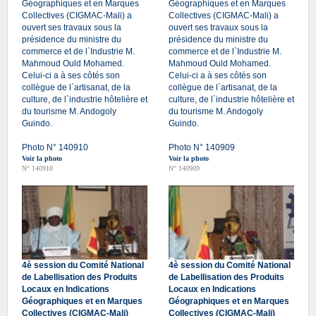
Géographiques et en Marques
Géographiques et en Marques
Collectives (CIGMAC-Mali) a
Collectives (CIGMAC-Mali) a
ouvert ses travaux sous la
ouvert ses travaux sous la
présidence du ministre du
présidence du ministre du
commerce et de l`Industrie M.
commerce et de l`Industrie M.
Mahmoud Ould Mohamed.
Mahmoud Ould Mohamed.
Celui-ci a à ses côtés son
Celui-ci a à ses côtés son
collègue de l`artisanat, de la
collègue de l`artisanat, de la
culture, de l`industrie hôtelière et
culture, de l`industrie hôtelière et
du tourisme M. Andogoly
du tourisme M. Andogoly
Guindo.
Guindo.
Photo N° 140910
Photo N° 140909
Voir la photo
Voir la photo
N° 140910
N° 140909
4è session du Comité National
4è session du Comité National
de Labellisation des Produits
de Labellisation des Produits
Locaux en Indications
Locaux en Indications
Géographiques et en Marques
Géographiques et en Marques
Collectives (CIGMAC-Mali)
Collectives (CIGMAC-Mali)