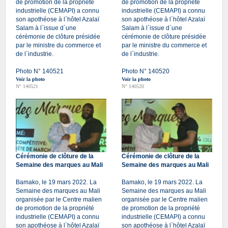
de promotion de la propriété
de promotion de la propriété
industrielle (CEMAPI) a connu
industrielle (CEMAPI) a connu
son apothéose à l`hôtel Azalaï
son apothéose à l`hôtel Azalaï
Salam à l`issue d`une
Salam à l`issue d`une
cérémonie de clôture présidée
cérémonie de clôture présidée
par le ministre du commerce et
par le ministre du commerce et
de l`industrie.
de l`industrie.
Photo N° 140521
Photo N° 140520
Voir la photo
Voir la photo
N° 140521
N° 140520
Cérémonie de clôture de la
Cérémonie de clôture de la
Semaine des marques au Mali
Semaine des marques au Mali
Bamako, le 19 mars 2022. La
Bamako, le 19 mars 2022. La
Semaine des marques au Mali
Semaine des marques au Mali
organisée par le Centre malien
organisée par le Centre malien
de promotion de la propriété
de promotion de la propriété
industrielle (CEMAPI) a connu
industrielle (CEMAPI) a connu
son apothéose à l`hôtel Azalaï
son apothéose à l`hôtel Azalaï