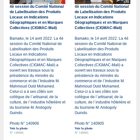
4è session du Comité National
4è session du Comité National
de Labellisation des Produits
de Labellisation des Produits
Locaux en Indications
Locaux en Indications
Géographiques et en Marques
Géographiques et en Marques
Collectives (CIGMAC-Mali)
Collectives (CIGMAC-Mali)
Bamako, le 14 avril 2022. La 4è
Bamako, le 14 avril 2022. La 4è
session du Comité National de
session du Comité National de
Labellisation des Produits
Labellisation des Produits
Locaux en Indications
Locaux en Indications
Géographiques et en Marques
Géographiques et en Marques
Collectives (CIGMAC-Mali) a
Collectives (CIGMAC-Mali) a
ouvert ses travaux sous la
ouvert ses travaux sous la
présidence du ministre du
présidence du ministre du
commerce et de l`Industrie M.
commerce et de l`Industrie M.
Mahmoud Ould Mohamed.
Mahmoud Ould Mohamed.
Celui-ci a à ses côtés son
Celui-ci a à ses côtés son
collègue de l`artisanat, de la
collègue de l`artisanat, de la
culture, de l`industrie hôtelière et
culture, de l`industrie hôtelière et
du tourisme M. Andogoly
du tourisme M. Andogoly
Guindo.
Guindo.
Photo N° 140906
Photo N° 140905
Voir la photo
Voir la photo
N° 140906
N° 140905