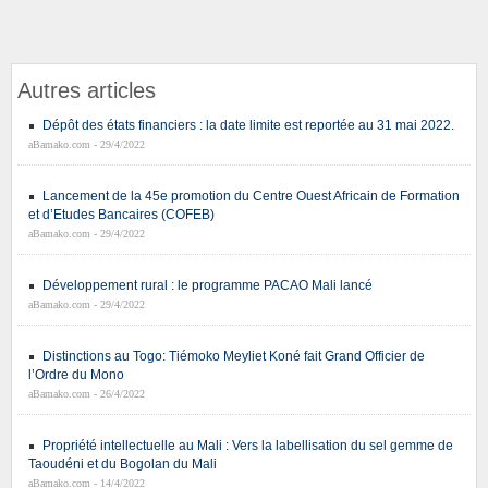
Autres articles
Dépôt des états financiers : la date limite est reportée au 31 mai 2022.
aBamako.com - 29/4/2022
Lancement de la 45e promotion du Centre Ouest Africain de Formation
et d’Etudes Bancaires (COFEB)
aBamako.com - 29/4/2022
Développement rural : le programme PACAO Mali lancé
aBamako.com - 29/4/2022
Distinctions au Togo: Tiémoko Meyliet Koné fait Grand Officier de
l’Ordre du Mono
aBamako.com - 26/4/2022
Propriété intellectuelle au Mali : Vers la labellisation du sel gemme de
Taoudéni et du Bogolan du Mali
aBamako.com - 14/4/2022