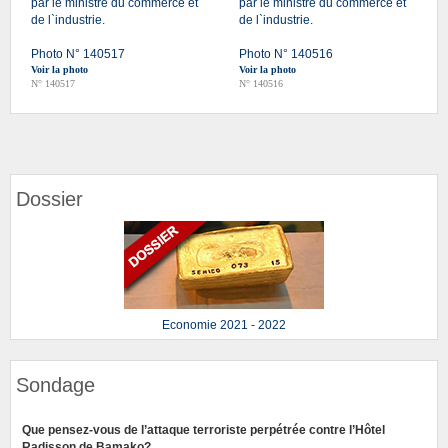
par le ministre du commerce et
par le ministre du commerce et
de l`industrie.
de l`industrie.
Photo N° 140517
Photo N° 140516
Voir la photo
Voir la photo
N° 140517
N° 140516
Dossier
Economie 2021 - 2022
Sondage
Que pensez-vous de l’attaque terroriste perpétrée contre l’Hôtel
Radisson de Bamako?