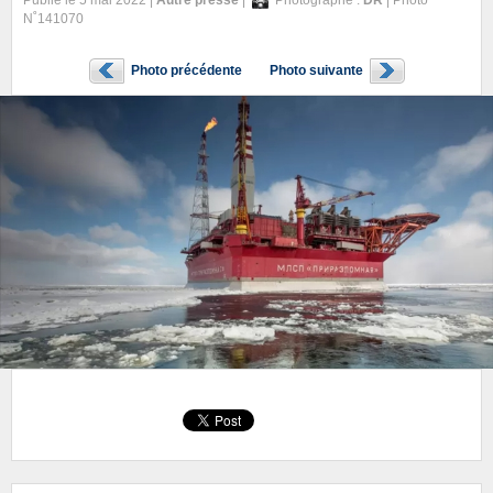
Publié le 5 mai 2022 |
Autre presse
|
Photographe :
DR
| Photo
N˚141070
Photo précédente
Photo suivante