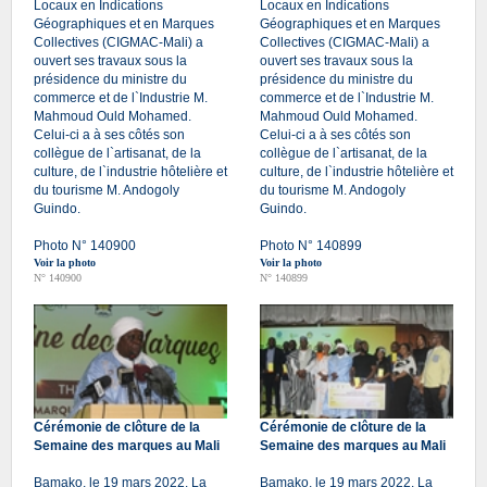
Locaux en Indications
Locaux en Indications
Géographiques et en Marques
Géographiques et en Marques
Collectives (CIGMAC-Mali) a
Collectives (CIGMAC-Mali) a
ouvert ses travaux sous la
ouvert ses travaux sous la
présidence du ministre du
présidence du ministre du
commerce et de l`Industrie M.
commerce et de l`Industrie M.
Mahmoud Ould Mohamed.
Mahmoud Ould Mohamed.
Celui-ci a à ses côtés son
Celui-ci a à ses côtés son
collègue de l`artisanat, de la
collègue de l`artisanat, de la
culture, de l`industrie hôtelière et
culture, de l`industrie hôtelière et
du tourisme M. Andogoly
du tourisme M. Andogoly
Guindo.
Guindo.
Photo N° 140900
Photo N° 140899
Voir la photo
Voir la photo
N° 140900
N° 140899
Cérémonie de clôture de la
Cérémonie de clôture de la
Semaine des marques au Mali
Semaine des marques au Mali
Bamako, le 19 mars 2022. La
Bamako, le 19 mars 2022. La