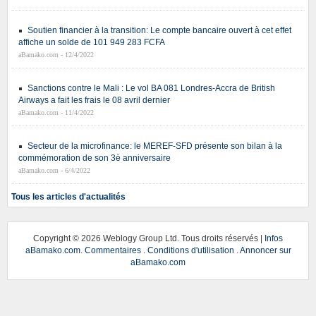
Soutien financier à la transition: Le compte bancaire ouvert à cet effet
affiche un solde de 101 949 283 FCFA
aBamako.com - 12/4/2022
Sanctions contre le Mali : Le vol BA 081 Londres-Accra de British
Airways a fait les frais le 08 avril dernier
aBamako.com - 11/4/2022
Secteur de la microfinance: le MEREF-SFD présente son bilan à la
commémoration de son 3è anniversaire
aBamako.com - 6/4/2022
Tous les articles d'actualités
Copyright ©
2026 Weblogy Group Ltd. Tous droits réservés |
Infos
aBamako.com
.
Commentaires
.
Conditions d'utilisation
.
Annoncer sur
aBamako.com