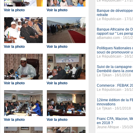
Le Républicain - 17/1
Voir la photo
Voir la photo
Banque de développemen
retraite
Le Républicain - 17/1
Banque Africaine de 
rapport sur " Les per
aBamako.com - 16/1/
Voir la photo
Voir la photo
Politiques Nationales 
souci de promouvoir u
Le Républicain - 16/1
Suivi de la campagne 
Dembélé dans la zone
Le Tjikan - 16/1/2018
Voir la photo
Voir la photo
Commerce : FEBAK 20
Le Républicain - 16/1
12ème édition de la 
innovations
Le Tjikan - 16/1/2018
Franc CFA, Macron, Mu
Voir la photo
Voir la photo
en 2018 ?
Jeune Afrique - 15/1/