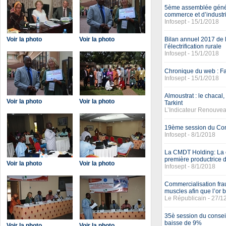
5ème assemblée généra
commerce et d’industri
Infosept - 15/1/2018
Voir la photo
Voir la photo
Bilan annuel 2017 de 
l’électrification rurale
Infosept - 15/1/2018
Chronique du web : Fa
Infosept - 15/1/2018
Almoustrat : le chaca
Voir la photo
Voir la photo
Tarkint
L’Indicateur Renouvea
19ème session du Con
Infosept - 8/1/2018
La CMDT Holding: La
première productrice d
Voir la photo
Voir la photo
Infosept - 8/1/2018
Commercialisation fra
muscles afin que l’or b
Le Républicain - 27/1
35è session du conseil
baisse de 9%
Voir la photo
Voir la photo