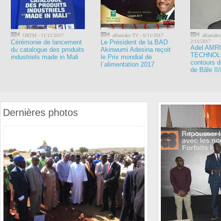
ORTM - 11/11/2017
aBamako TV - 6/11/2017
aBamako.
Cérémonie de lancement
Le Président de la BAD
2/11/2017
Adel AMRI
du catalogue des produits
Akinwumi Adesina reçoit
TECHNOLO
industriels made in Mali
le Prix mondial de
contours 
l`alimentation 2017
de Bâle II/I
Dernières photos