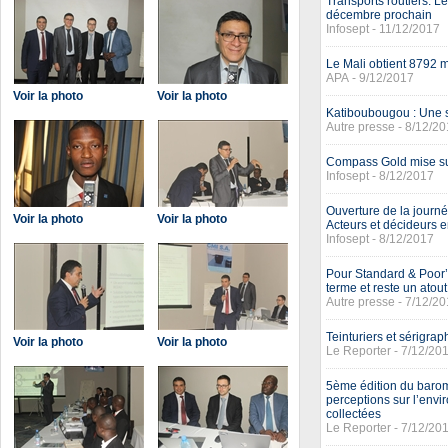
Transports routiers: Le
décembre prochain
Infosept - 11/12/2017
Le Mali obtient 8792 
APA - 9/12/2017
Voir la photo
Voir la photo
Katiboubougou : Une so
Autre presse - 8/12/2
Compass Gold mise sur 
Infosept - 8/12/2017
Ouverture de la journée
Voir la photo
Voir la photo
Acteurs et décideurs e
Infosept - 8/12/2017
Pour Standard & Poor’
terme et reste un atout 
Autre presse - 7/12/2
Teinturiers et sérigrap
Voir la photo
Voir la photo
Le Reporter - 7/12/20
5ème édition du barom
perceptions sur l’envi
collectées
Le Reporter - 7/12/20