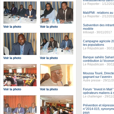
investissements dans l
Le Reporter - 1/12/20
Mali/FMI : relations au
Le Reporter - 2/12/20
Subvention des intrant
Voir la photo
Voir la photo
modèle
Infosept - 30/11/2017
Campagne agricole 20
les populations
Le Républicain - 30/1
Banque sahélo Saharie
Voir la photo
Voir la photo
contribution à l’écono
Le Républicain - 30/1
Moussa Touré, Directeu
gagnant sur l’avenir»
Autre presse - 29/11/
Voir la photo
Voir la photo
Forum ‘’Invest in Mali’
opérateurs maliens à s
Le challenger - 29/11
Prévention et répression
n°2014-015, synonyme 
pays