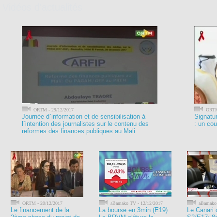
Vidéos d'actualités
ORTM - 29/12/2017
ORTM 
Journée d`information et de sensibilisation à
Signatur
l`intention des journalistes sur le contenu des
: un cou
reformes des finances publiques au Mali
ORTM - 20/12/2017
aBamako TV - 12/12/2017
aBamako 
Le financement de la
La bourse en 3min (E19)
Le Canari 