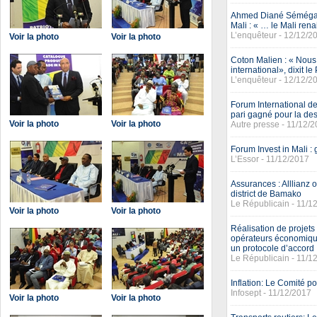
Ahmed Diané Séméga a
Mali : « … le Mali ren
L’enquêteur - 12/12/2
Voir la photo
Voir la photo
Coton Malien : « Nous
international», dixit 
L’enquêteur - 12/12/2
Forum International des
pari gagné pour la des
Voir la photo
Voir la photo
Autre presse - 11/12/
Forum Invest in Mali :
L’Essor - 11/12/2017
Assurances : Alllianz
district de Bamako
Le Républicain - 11/1
Voir la photo
Voir la photo
Réalisation de projets i
opérateurs économiques
un protocole d’accord
Le Républicain - 11/1
Inflation: Le Comité p
Infosept - 11/12/2017
Voir la photo
Voir la photo