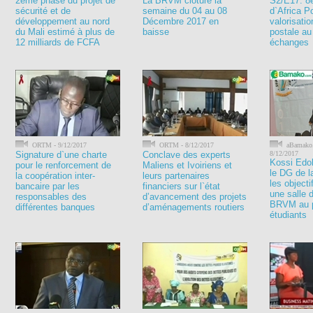
2ème phase du projet de
La BRVM clôture la
S2/E17: 8e
sécurité et de
semaine du 04 au 08
d`Africa P
développement au nord
Décembre 2017 en
valorisati
du Mali estimé à plus de
baisse
postale a
12 milliards de FCFA
échanges
ORTM - 9/12/2017
ORTM - 8/12/2017
aBamako.
Signature d`une charte
Conclave des experts
8/12/2017
Kossi Edo
pour le renforcement de
Maliens et Ivoiriens et
le DG de l
la coopération inter-
leurs partenaires
les object
bancaire par les
financiers sur l`état
une salle 
responsables des
d’avancement des projets
BRVM au p
différentes banques
d’aménagements routiers
étudiants