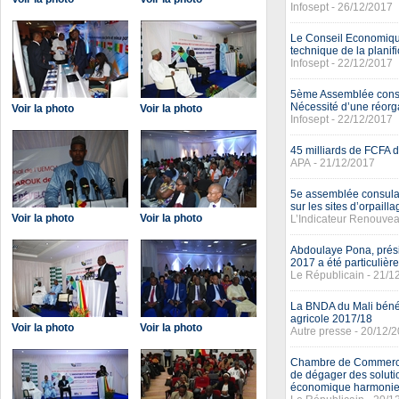
Infosept - 26/12/2017
Le Conseil Economique,
technique de la planifi
Infosept - 22/12/2017
5ème Assemblée consu
Nécessité d’une réorg
Voir la photo
Voir la photo
Infosept - 22/12/2017
45 milliards de FCFA d
APA - 21/12/2017
5e assemblée consulai
sur les sites d’orpailla
Voir la photo
Voir la photo
L’Indicateur Renouvea
Abdoulaye Pona, prési
2017 a été particulière
Le Républicain - 21/1
La BNDA du Mali bénéf
agricole 2017/18
Voir la photo
Voir la photo
Autre presse - 20/12/
Chambre de Commerce e
de dégager des solut
économique harmoni