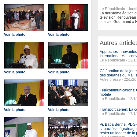
Le Républicain -
lund
La deuxième édition d
télévision Renouveau T
l’escale Gourmand à H
Voir la photo
Voir la photo
Autres article
Approches innovantes 
International Mali conv
Le Républicain - 22/1
Célébration de la jour
Voir la photo
Voir la photo
des douanes du Mali s
Autre presse - 22/1/2
Télécommunications: Or
mobile
Le Républicain - 18/1
Transport aérien: La c
Voir la photo
Voir la photo
Le Républicain - 17/1
Pr. Baba Berthé, PDG
capacités d’égrainage 
rester un leader de la