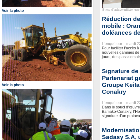
(Photo d`archive utilisée juste 
Voir la photo
Réduction des
mobile : Oran
doléances de 
L’enquêteur -
mardi 2
Pour faciliter l’accès à
nouvelles gammes de fo
jours, des pass semain
Signature de
Partenariat g
Groupe Keita
Voir la photo
Conakry
L’enquêteur -
mardi 2
Dans le souci d’œuvrer
Bamako-Conakry, l’Hôtel
signature d’un protoco
Modernisation
Sadasy S.A, 