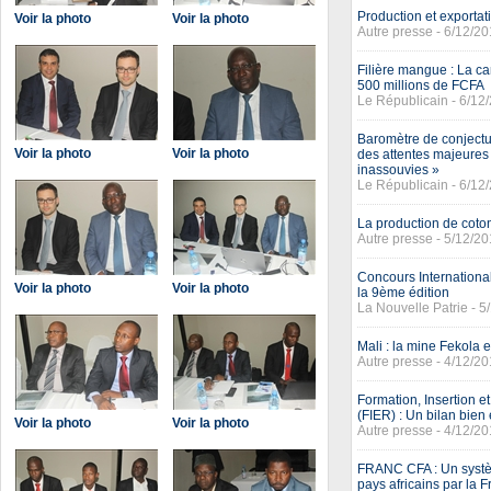
Production et exporta
Voir la photo
Voir la photo
Autre presse - 6/12/2
Filière mangue : La ca
500 millions de FCFA
Le Républicain - 6/12
Baromètre de conjectur
Voir la photo
Voir la photo
des attentes majeures
inassouvies »
Le Républicain - 6/12
La production de coton
Autre presse - 5/12/2
Concours Internationa
Voir la photo
Voir la photo
la 9ème édition
La Nouvelle Patrie - 5
Mali : la mine Fekola
Autre presse - 4/12/2
Formation, Insertion e
(FIER) : Un bilan bien
Voir la photo
Voir la photo
Autre presse - 4/12/2
FRANC CFA : Un systèm
pays africains par la 