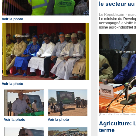
le secteur au
Le Républicain -
mard
Le ministre du Dévelo
Voir la photo
accompagné a visité le
usine agro-industriel 
Voir la photo
(Photo d`archive utilisée juste 
Voir la photo
Voir la photo
Agriculture: 
terme