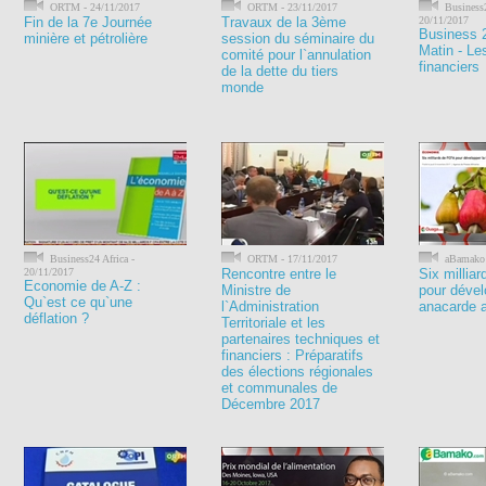
ORTM - 24/11/2017
ORTM - 23/11/2017
Business2
Fin de la 7e Journée
Travaux de la 3ème
20/11/2017
Business 
minière et pétrolière
session du séminaire du
Matin - L
comité pour l`annulation
financiers
de la dette du tiers
monde
Business24 Africa -
ORTM - 17/11/2017
aBamako 
20/11/2017
Rencontre entre le
Six millia
Economie de A-Z :
Ministre de
pour dévelo
Qu`est ce qu`une
l`Administration
anacarde 
déflation ?
Territoriale et les
partenaires techniques et
financiers : Préparatifs
des élections régionales
et communales de
Décembre 2017