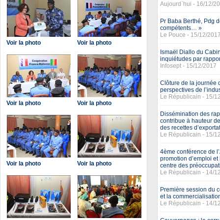
Aujourd`hui - 16/12/2
Pr Baba Berthé, Pdg d
compétents… »
Le Pouce - 15/12/201
Voir la photo
Voir la photo
Ismaël Diallo du Cabi
inquiétudes par rapport
Infosept - 15/12/2017
Clôture de la journée d
perspectives de l’indu
Le Républicain - 15/1
Voir la photo
Voir la photo
Dissémination des rapp
contribue à hauteur de
des recettes d’exporta
Le Républicain - 15/1
4ème conférence de l’A
promotion d’emploi et l
Voir la photo
Voir la photo
centre des préoccupat
Le Républicain - 14/1
Première session du c
et la commercialisatio
Le Républicain - 14/1