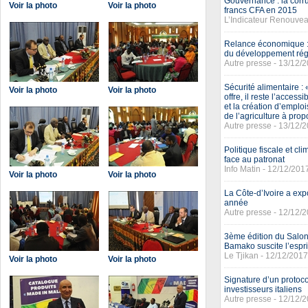
Gouvernance : la corrup
Voir la photo
Voir la photo
francs CFA en 2015
L’Indicateur Renouvea
Relance économique : 
du développement rég
Autre presse - 13/12/
Sécurité alimentaire :
Voir la photo
Voir la photo
offre, il reste l’acces
et la création d’emploi
de l’agriculture à prop
Autre presse - 13/12/
Politique fiscale et cl
face au patronat
Info Matin - 12/12/201
Voir la photo
Voir la photo
La Côte-d’Ivoire a exp
année
Autre presse - 12/12/
3ème édition du Salon 
Bamako suscite l’espri
Le Tjikan - 12/12/2017
Voir la photo
Voir la photo
Signature d’un protoc
investisseurs italiens
Autre presse - 12/12/