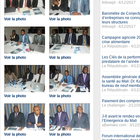
Infosept - 4/12/2017
Baromètre de Conjectu
d’entreprises ne conna
Voir la photo
Voir la photo
leurs structures
Infosept - 4/12/2017
Campagne agricole 201
crise alimentaire
Le Républicain - 4/12
Les Clés de la perform
Voir la photo
Voir la photo
prestataire de l’année
Le Républicain - 4/12
Assemblée générale de
la santé au Mali: Dr.
bureau de neuf memb
Le Républicain - 4/12
Voir la photo
Voir la photo
Paiement des compress
Le challenger - 2/12/
J-6 avant le rendez-vo
l’Emergence du Mali
aBamako.com - 3/12/
Voir la photo
Voir la photo
Forum international de