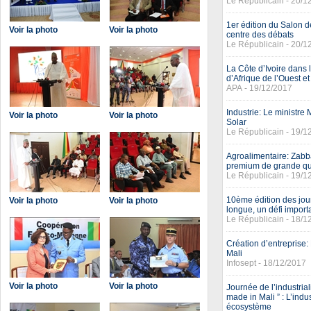
Le Républicain - 20/1
1er édition du Salon d
Voir la photo
Voir la photo
centre des débats
Le Républicain - 20/1
La Côte d’Ivoire dans
d’Afrique de l’Ouest et
APA - 19/12/2017
Industrie: Le ministre
Voir la photo
Voir la photo
Solar
Le Républicain - 19/1
Agroalimentaire: Zabb
premium de grande qua
Le Républicain - 19/1
10ème édition des jou
Voir la photo
Voir la photo
longue, un défi import
Le Républicain - 18/1
Création d’entreprise
Mali
Infosept - 18/12/2017
Voir la photo
Voir la photo
Journée de l’industria
made in Mali ” : L’ind
écosystème