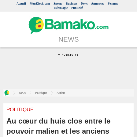
Accueil
MonKiosk.com
Sports
Business
News
Annonces
Femmes
Nécrologie
Publicité
NEWS
News
Politique
Article
POLITIQUE
Au cœur du huis clos entre le
pouvoir malien et les anciens