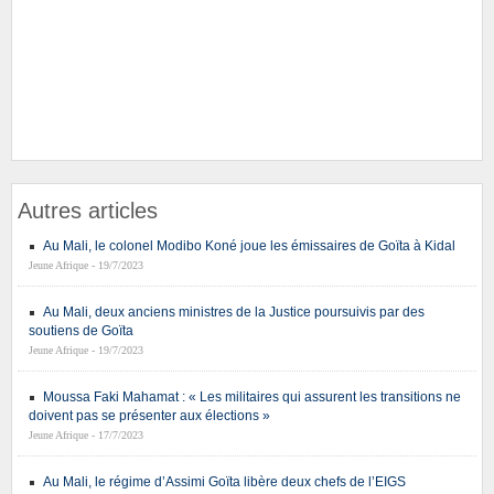
Autres articles
Au Mali, le colonel Modibo Koné joue les émissaires de Goïta à Kidal
Jeune Afrique - 19/7/2023
Au Mali, deux anciens ministres de la Justice poursuivis par des
soutiens de Goïta
Jeune Afrique - 19/7/2023
Moussa Faki Mahamat : « Les militaires qui assurent les transitions ne
doivent pas se présenter aux élections »
Jeune Afrique - 17/7/2023
Au Mali, le régime d’Assimi Goïta libère deux chefs de l’EIGS