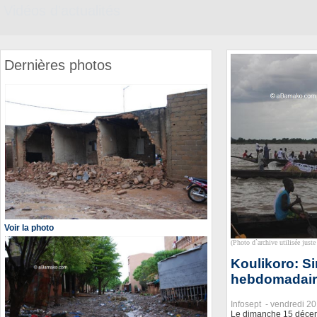
Vidéos d'actualités
Dernières photos
Voir la photo
(Photo d`archive utilisée juste 
Koulikoro: Sin
hebdomadair
Infosept -
vendredi 2
Le dimanche 15 décem