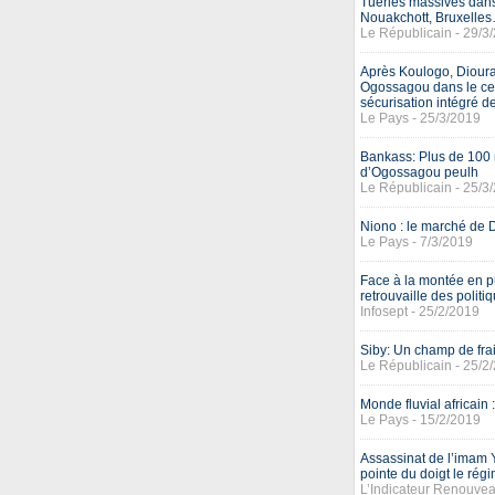
Tueries massives dans 
Nouakchott, Bruxelle
Le Républicain - 29/3
Après Koulogo, Dioura
Ogossagou dans le cer
sécurisation intégré d
Le Pays - 25/3/2019
Bankass: Plus de 100 m
d’Ogossagou peulh
Le Républicain - 25/3
Niono : le marché de D
Le Pays - 7/3/2019
Face à la montée en p
retrouvaille des polit
Infosept - 25/2/2019
Siby: Un champ de frai
Le Républicain - 25/2
Monde fluvial africain :
Le Pays - 15/2/2019
Assassinat de l’imam 
pointe du doigt le rég
L’Indicateur Renouvea