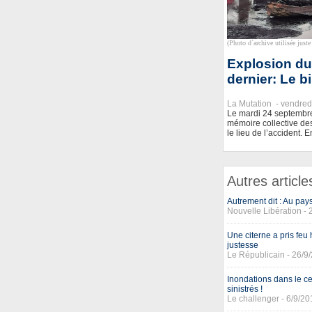
(Photo d`archive utilisée juste 
Explosion du
dernier: Le b
La Mutation -
vendred
Le mardi 24 septembre
mémoire collective de
le lieu de l’accident. E
Autres article
Autrement dit : Au pay
Nouvelle Libération -
Une citerne a pris fe
justesse
Le Républicain - 26/9
Inondations dans le c
sinistrés !
Le challenger - 6/9/20