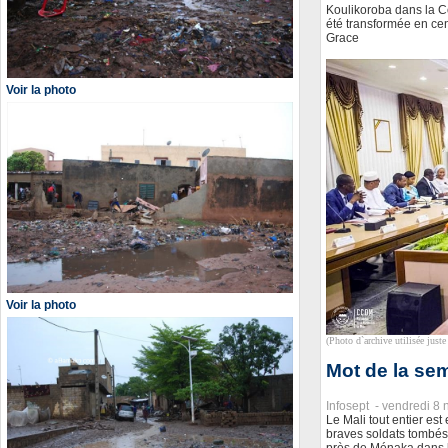
Koulikoroba dans la 
été transformée en cen
Grace
Voir la photo
Voir la photo
(Photo d`archive utilisée juste 
Mot de la sem
Infosept -
vendredi 8
Le Mali tout entier es
braves soldats tombés
près de Ménaka dans 