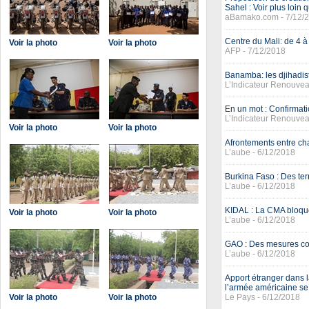
Sahel : Voir plus loin
aBamako.com - 7/12/
Centre du Mali: de 4 à
Voir la photo
Voir la photo
AFP - 7/12/2018
Banamba: les djihadist
L’Indicateur Renouvea
En un mot : Confirmat
L’Indicateur Renouvea
Voir la photo
Voir la photo
Afrontements entre ch
L’aube - 6/12/2018
Burkina Faso : Des ter
L’aube - 6/12/2018
KIDAL : La CMA bloque
Voir la photo
Voir la photo
L’aube - 6/12/2018
GAO : Des mesures con
L’aube - 6/12/2018
Apport étranger dans la
l’armée américaine se
Voir la photo
Voir la photo
Le Pays - 6/12/2018