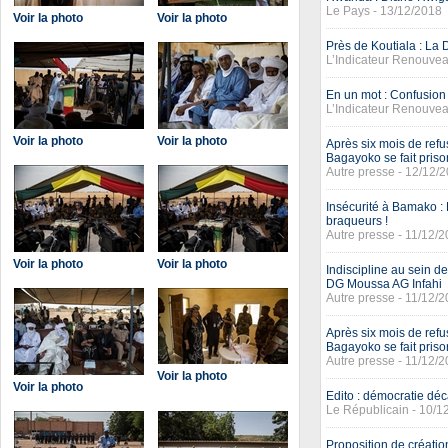
Le Pays - 13/12/2018
Voir la photo
Voir la photo
Près de Koutiala : La 
L’Indicateur Renouvea
En un mot : Confusion
L’Indicateur Renouvea
Voir la photo
Voir la photo
Après six mois de ref
Bagayoko se fait priso
Autre presse - 12/12/
Insécurité à Bamako :
braqueurs !
Autre presse - 11/12/
Voir la photo
Voir la photo
Indiscipline au sein d
DG Moussa AG Infahi
Autre presse - 11/12/
Après six mois de ref
Bagayoko se fait priso
Autre presse - 11/12/
Voir la photo
Voir la photo
Edito : démocratie dé
Le Républicain - 10/1
Proposition de créatio