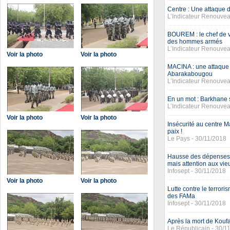
Centre : Une attaque d
L’Indicateur Renouvea
BOUREM : le chef de vi
des hommes armés
L’Indicateur Renouvea
Voir la photo
Voir la photo
MACINA : une attaque f
Abarakabougou
L’Indicateur Renouvea
En un mot : Barkhane 
L’Indicateur Renouvea
Voir la photo
Voir la photo
Insécurité au centre M
paix !
Le Pays - 30/11/2018
Hausse des dépenses m
mais attention aux vi
Infosept - 30/11/2018
Voir la photo
Voir la photo
Lutte contre le terrori
des FAMa
Infosept - 30/11/2018
Après la mort de Koufa
Le Républicain - 30/1