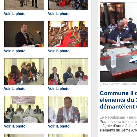
Voir la photo
Voir la photo
Voir la photo
Voir la photo
(Photo d`archive utilisée juste 
Voir la photo
Voir la photo
Commune II d
éléments du
démantèlent 
Le Républicain -
jeud
Pour association de ma
illégale d’arme à feu,
Voir la photo
Voir la photo
éléments du 3ème Arro