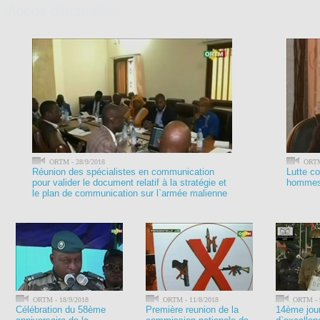
Vidéos d'actualités
ORTM - 28/9/2018
ORTM 
Réunion des spécialistes en communication
Lutte co
pour valider le document relatif à la stratégie et
hommes 
le plan de communication sur l`armée malienne
ORTM - 18/9/2018
ORTM - 11/8/2018
ORTM - 9
Célébration du 58ème
Première reunion de la
14ème jou