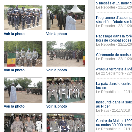
5 blessés et 15 individ
Le Reporter - 22/11/2
Programme d’accompag
sécurité : L’étude sur
Le Reporter - 22/11/2
Voir la photo
Voir la photo
Ratissage dans la forê
hors de combat et des 
Le Reporter - 22/11/2
Cérémonie de remise 
Le Reporter - 22/11/2
Attaque terroriste à M
Voir la photo
Voir la photo
Le 22 Septembre - 22
La paix dans le centre
locaux
Le Républicain - 22/1
Insécurité dans la sou
Voir la photo
Voir la photo
au Niger
Le Pays - 21/11/2018
Centre du Mali: « 1200
au moins 30 000 perso
Le Républicain - 21/1