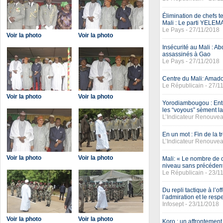
Élimination de chefs 
Mali : Le parti YELEMA
Le Pays - 27/11/2018
Voir la photo
Voir la photo
Insécurité au Mali : 
assassinés à Gao
Le Pays - 27/11/2018
Centre du Mali: Amado
Le Républicain - 27/1
Voir la photo
Voir la photo
Yorodiambougou : Entre
les “voyous” sèment la
L’Indicateur Renouvea
En un mot : Fin de la t
L’Indicateur Renouvea
Voir la photo
Voir la photo
Mali: « Le nombre de ci
niveau sans précéden
Le Républicain - 23/1
Du repli tactique à l’
l’admiration et le resp
Infosept - 23/11/2018
Voir la photo
Voir la photo
Koro : un affrontemen