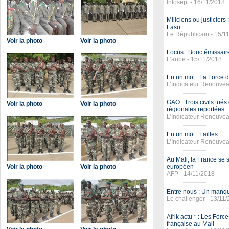
Infosept - 16/11/2018
Miliciens ou justicier
Faso
Le Républicain - 15/1
Voir la photo
Voir la photo
Focus : Bouc émissaire
L’aube - 15/11/2018
En un mot : La Force
L’Indicateur Renouvea
GAO : Trois civils tués
Voir la photo
Voir la photo
régionales reportées
L’Indicateur Renouvea
En un mot : Failles
L’Indicateur Renouvea
Au Mali, la France se
Voir la photo
Voir la photo
européen
AFP - 14/11/2018
Entre nous : Un manq
Le challenger - 13/11
Afrik actu * : Les For
française au Mali