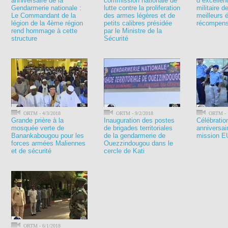
anniversaire de la
commission nationale de
d`excellen
Gendarmerie nationale :
lutte contre la proliferation
militaire d
Le Commandant de la
des armes légères et de
meilleurs 
légion de la 4ème région
petits calibres présidée
récompen
rend hommage à cette
par le Ministre de la
structure
Sécurité
ORTM - 4/3/2018
ORTM - 9/2/2018
ORTM - 1
Grande prière à la
Inauguration des postes
Célébrati
mosquée verte de
de brigades territoriales
anniversai
Banankabougou pour les
de la gendarmerie de
mission E
forces armées Maliennes
Ouezzindougou dans le
et de sécurité
cercle de Kati
ORTM - 6/1/2018