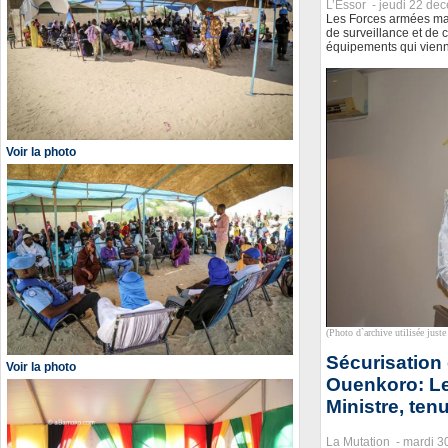
L’Essor -
jeudi 22 de
Les Forces armées ma
de surveillance et de
équipements qui vienne
Voir la photo
(Photo d`archive utilisée juste 
Sécurisation
Voir la photo
Ouenkoro: L
Ministre, ten
La Mutation -
mardi 30