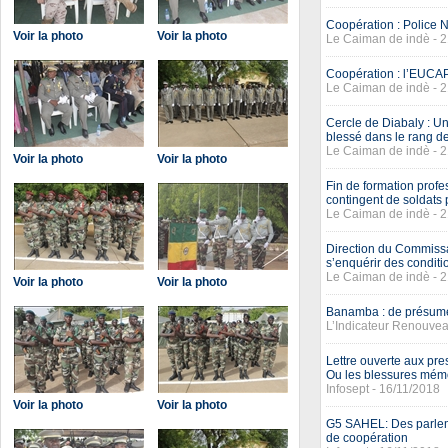
Coopération : Police 
Voir la photo
Voir la photo
Le Caiman de indè - 
Coopération : l’EUCA
Le Caiman de indè - 
Cercle de Diabaly : Un
blessé dans le rang 
Le Caiman de indè - 
Voir la photo
Voir la photo
Fin de formation profe
contingent de soldats p
Le Caiman de indè - 
Direction du Commissar
s’enquérir des condit
Le Caiman de indè - 
Voir la photo
Voir la photo
Banamba : de présumés 
L’Indicateur Renouvea
Lettre ouverte aux pre
Ou les blessures mémo
Infosept - 16/11/2018
Voir la photo
Voir la photo
G5 SAHEL: Des parlem
de coopération