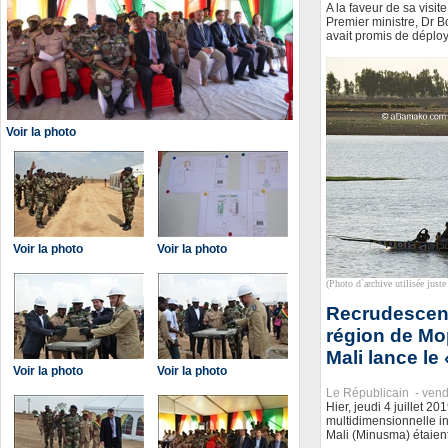
A la faveur de sa visi
Premier ministre, Dr 
avait promis de déplo
Voir la photo
Voir la photo
Voir la photo
(Photo d`archive utilisée juste 
Recrudescenc
région de Mo
Mali lance le
Voir la photo
Voir la photo
Le Républicain -
vend
Hier, jeudi 4 juillet 2
multidimensionnelle in
Mali (Minusma) étaient