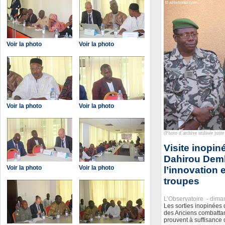
Voir la photo
Voir la photo
Voir la photo
Voir la photo
(Photo d`archive utilisée juste 
Visite inopin
Dahirou Dembé
Voir la photo
Voir la photo
l’innovation 
troupes
L’Observatoire -
diman
Les sorties inopinées 
des Anciens combattant
prouvent à suffisance