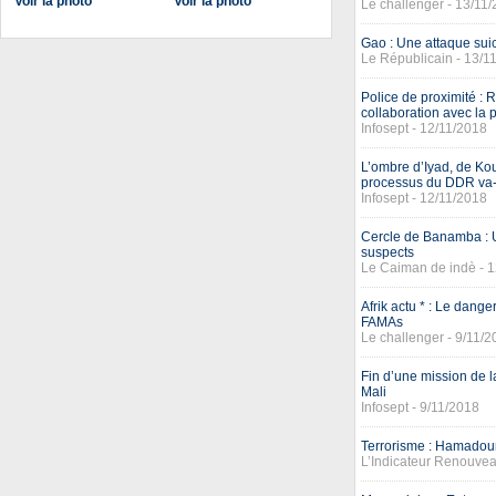
Voir la photo
Voir la photo
Le challenger - 13/11
Gao : Une attaque suic
Le Républicain - 13/1
Police de proximité : 
collaboration avec la 
Infosept - 12/11/2018
L’ombre d’Iyad, de Kou
processus du DDR va-t-
Infosept - 12/11/2018
Cercle de Banamba : U
suspects
Le Caiman de indè - 
Afrik actu * : Le dang
FAMAs
Le challenger - 9/11/
Fin d’une mission de 
Mali
Infosept - 9/11/2018
Terrorisme : Hamadoun
L’Indicateur Renouvea