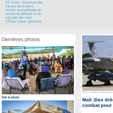
G5 Sahel - Ouverture des
travaux de la 5eme
réunion extraordinaire du
comité de défense et de
sécurité des chefs
d`Etats majors généraux
Dernières photos
(Photo d`archive utilisée juste 
Voir la photo
Mali :Des drô
combat pour