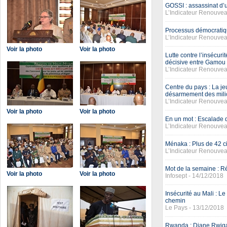
GOSSI : assassinat d
L’Indicateur Renouvea
Processus démocratiqu
L’Indicateur Renouvea
Voir la photo
Voir la photo
Lutte contre l’insécur
décisive entre Gamou
L’Indicateur Renouvea
Centre du pays : La j
désarmement des mil
L’Indicateur Renouvea
Voir la photo
Voir la photo
En un mot : Escalade 
L’Indicateur Renouvea
Ménaka : Plus de 42 ci
L’Indicateur Renouvea
Mot de la semaine : R
Voir la photo
Voir la photo
Infosept - 14/12/2018
Insécurité au Mali : 
chemin
Le Pays - 13/12/2018
Rwanda : Diane Rwigar