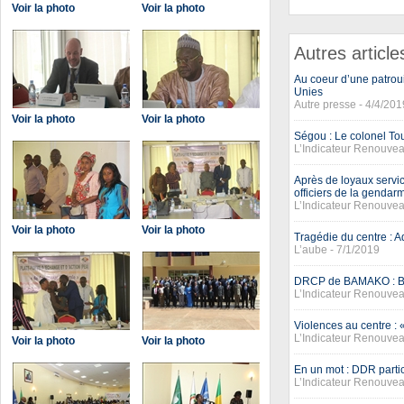
Voir la photo
Voir la photo
Autres article
Au coeur d’une patroui
Unies
Autre presse - 4/4/201
Voir la photo
Voir la photo
Ségou : Le colonel To
L’Indicateur Renouvea
Après de loyaux service
officiers de la gendarme
L’Indicateur Renouvea
Voir la photo
Voir la photo
Tragédie du centre :
L’aube - 7/1/2019
DRCP de BAMAKO : Bak
L’Indicateur Renouvea
Violences au centre : 
L’Indicateur Renouvea
Voir la photo
Voir la photo
En un mot : DDR partic
L’Indicateur Renouvea