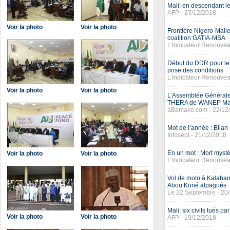
Mali: en descendant le
AFP - 27/12/2018
Voir la photo
Voir la photo
Frontière Nigero-Malie
coalition GATIA-MSA
L’Indicateur Renouvea
Début du DDR pour le
pose des conditions
L’Indicateur Renouvea
Voir la photo
Voir la photo
L’Assemblée Générale 
THERA de WANEP Ma
aBamako.com - 22/12
Mot de l’année : Bilan
Infosept - 21/12/2018
En un mot : Mort myst
Voir la photo
Voir la photo
L’Indicateur Renouvea
Vol de moto à Kalaban-
Abou Koné alpagués
Le 22 Septembre - 20
Mali: six civils tués p
Voir la photo
Voir la photo
AFP - 19/12/2018