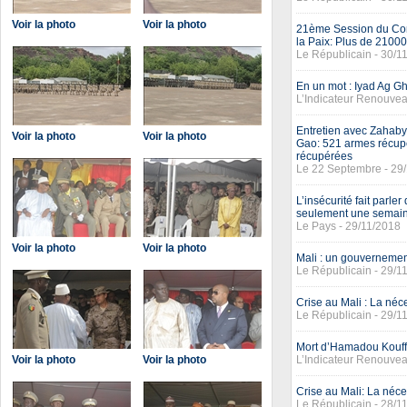
Voir la photo
Voir la photo
21ème Session du Cons
la Paix: Plus de 21000
Le Républicain - 30/1
En un mot : Iyad Ag G
L’Indicateur Renouvea
Entretien avec Zahab
Voir la photo
Voir la photo
Gao: 521 armes récupé
récupérées
Le 22 Septembre - 29
L’insécurité fait parle
seulement une semai
Le Pays - 29/11/2018
Voir la photo
Voir la photo
Mali : un gouvernemen
Le Républicain - 29/1
Crise au Mali : La néce
Le Républicain - 29/1
Mort d’Hamadou Kouffa
Voir la photo
Voir la photo
L’Indicateur Renouvea
Crise au Mali: La néce
Le Républicain - 28/1