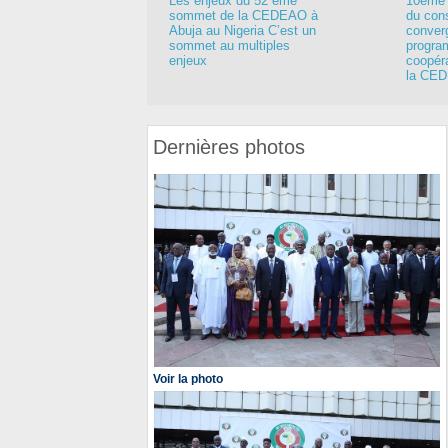
Les enjeux du 52 ème
10éme 
sommet de la CEDEAO à
du cons
Abuja au Nigeria C’est un
conver
sommet au multiples
progra
enjeux
coopér
la CE
Dernières photos
Voir la photo