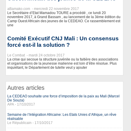
aBamako.com -
mercredi 22 novembre 2017
Le Secrétaire d’Etat Mamadou TOURE a procédé , ce lundi 20
novembre 2017, à Grand Bassam , au lancement de la 3ème édition du
Camp Ouest Africain des jeunes de la CEDEAO. Ce rassemblement est
une
Comité Exécutif CNJ Mali : Un consensus
forcé est-il la solution ?
Le Combat -
mardi 24 octobre 2017
La crise qui secoue la structure juvénile ou la faitière des associations
et organisations de la jeunesse malienne est loin d’être résolue. Plus
inquiétant, le Département de tutelle veut y ajouter
Autres articles
La CEDEAO souhaite une force d’imposition de la paix au Mali (Marcel
De Souza)
APA - 17/10/2017
Semaine de l’Intégration Africaine: Les Etats Unies d’Afrique, un rêve
réalisable
Le Républicain - 17/10/2017