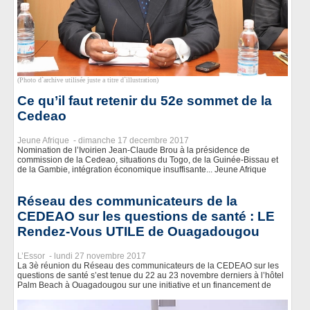
(Photo d`archive utilisée juste a titre d`illustration)
Ce qu’il faut retenir du 52e sommet de la
Cedeao
Jeune Afrique -
dimanche 17 decembre 2017
Nomination de l’Ivoirien Jean-Claude Brou à la présidence de
commission de la Cedeao, situations du Togo, de la Guinée-Bissau et
de la Gambie, intégration économique insuffisante... Jeune Afrique
Réseau des communicateurs de la
CEDEAO sur les questions de santé : LE
Rendez-Vous UTILE de Ouagadougou
L’Essor -
lundi 27 novembre 2017
La 3è réunion du Réseau des communicateurs de la CEDEAO sur les
questions de santé s’est tenue du 22 au 23 novembre derniers à l’hôtel
Palm Beach à Ouagadougou sur une initiative et un financement de