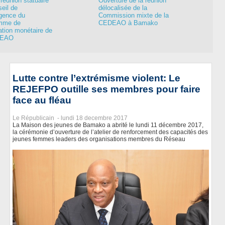
réunion statuaire
Ouverture de la réunion
eil de
délocalisée de la
gence du
Commission mixte de la
mme de
CEDEAO à Bamako
ation monétaire de
DEAO
Lutte contre l’extrémisme violent: Le
REJEFPO outille ses membres pour faire
face au fléau
Le Républicain -
lundi 18 decembre 2017
La Maison des jeunes de Bamako a abrité le lundi 11 décembre 2017,
la cérémonie d’ouverture de l’atelier de renforcement des capacités des
jeunes femmes leaders des organisations membres du Réseau