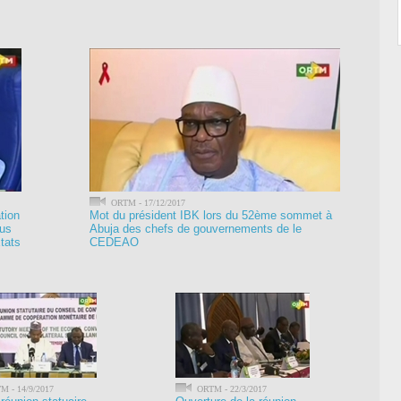
ORTM - 17/12/2017
tion
Mot du président IBK lors du 52ème sommet à
ous
Abuja des chefs de gouvernements de le
tats
CEDEAO
 - 14/9/2017
ORTM - 22/3/2017