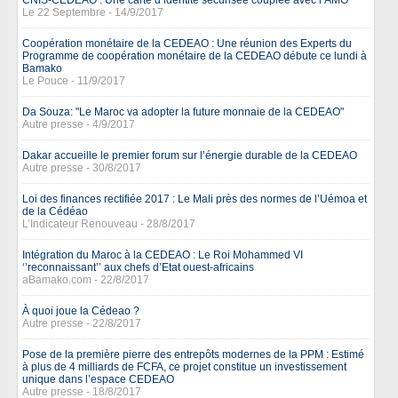
CNIS-CEDEAO : Une carte d’identité sécurisée couplée avec l’AMO
Le 22 Septembre - 14/9/2017
Coopération monétaire de la CEDEAO : Une réunion des Experts du
Programme de coopération monétaire de la CEDEAO débute ce lundi à
Bamako
Le Pouce - 11/9/2017
Da Souza: "Le Maroc va adopter la future monnaie de la CEDEAO"
Autre presse - 4/9/2017
Dakar accueille le premier forum sur l’énergie durable de la CEDEAO
Autre presse - 30/8/2017
Loi des finances rectifiée 2017 : Le Mali près des normes de l’Uémoa et
de la Cédéao
L’Indicateur Renouveau - 28/8/2017
Intégration du Maroc à la CEDEAO : Le Roi Mohammed VI
‘’reconnaissant’’ aux chefs d’Etat ouest-africains
aBamako.com - 22/8/2017
À quoi joue la Cédeao ?
Autre presse - 22/8/2017
Pose de la première pierre des entrepôts modernes de la PPM : Estimé
à plus de 4 milliards de FCFA, ce projet constitue un investissement
unique dans l’espace CEDEAO
Autre presse - 18/8/2017