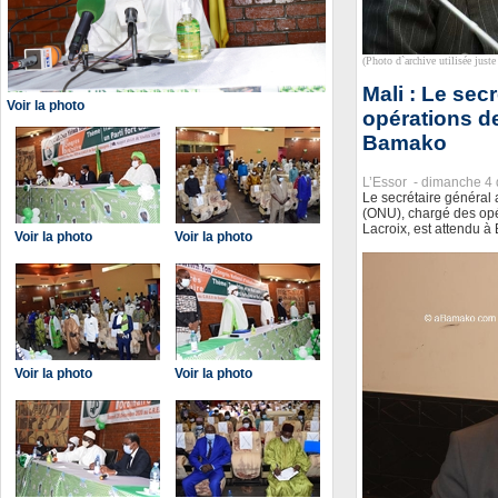
(Photo d`archive utilisée juste 
Mali : Le sec
Voir la photo
opérations d
Bamako
L’Essor -
dimanche 4
Le secrétaire général 
(ONU), chargé des opé
Lacroix, est attendu 
Voir la photo
Voir la photo
Voir la photo
Voir la photo