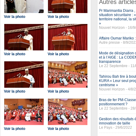
Autres article
Pr Marimantia Diarra 
situation sécuritaire 
Voir la photo
Voir la photo
territoire national, la 
»
Nouvel Horizon - 16/9
Affaire Oumar Mariko 
Autre presse - 8/9/202
Mode de désignation d
Voir la photo
Voir la photo
et à l’AIGE : La CODEM
transparence
Le 22 Septembre - 11
Tahirou Bah tire à bo
KURA « Leur seul pro
centrisme »
Nouvel Horizon - 4/8/
Voir la photo
Voir la photo
Bras de fer PM-Classe 
positionnement ?
Le 22 Septembre - 28
Gestion des résultats 
innovation de taille
Le Pays - 29/6/2022
Voir la photo
Voir la photo