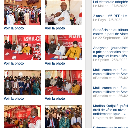
Loi électorale adopté
Le Malien - 27/6/2022
2 ans du M5-RFP : Le 
Le Pays - 7/6/2022
Voir la photo
Voir la photo
Sur décision du tribun
contre le parti de Ain
Le 22 Septembre - 30
Analyse du journalis
à prix par certains de
du pays et leurs alliés.
Le Sphinx - 25/4/2022
Voir la photo
Voir la photo
Mali : communiqué du 
camp militaire de Sev
aBamako.com - 25/4/
Mali : communiqué du 
camp militaire de Sev
aBamako.com - 25/4/
Voir la photo
Voir la photo
Modibo Kadjoké, prési
droit de véto au nivea
antidémocratique…»
L’express de Bamako 