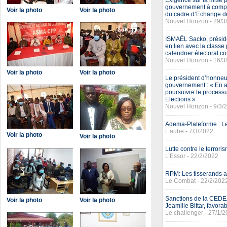
Exigence sur la mise p
gouvernement à compte
Voir la photo
Voir la photo
du cadre d’Echange de
Nouvel Horizon - 29/3
ISMAËL Sacko, préside
en lien avec la classe 
calendrier électoral c
Nouvel Horizon - 16/3
Voir la photo
Voir la photo
Le président d’honneu
gouvernement : « En a
poursuivre le process
Elections »
Nouvel Horizon - 9/3/
Adema-Plateforme : Le
L’aube - 7/3/2022
Voir la photo
Voir la photo
Lutte contre le terrori
L’Essor - 22/2/2022
RPM: Les tisserands a
Le Combat - 22/2/202
Sanctions de la CEDEA
Voir la photo
Voir la photo
Jeamille Bittar, favora
Le challenger - 27/1/