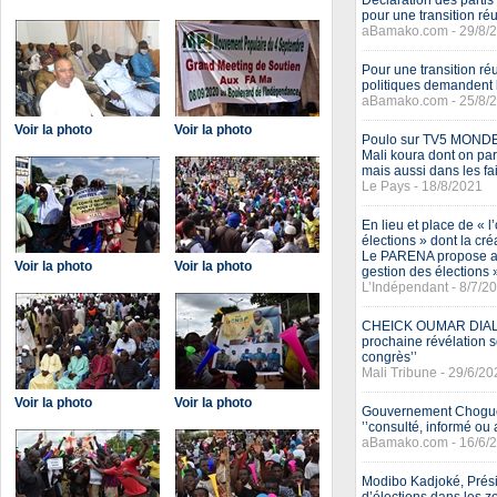
Déclaration des parti
pour une transition ré
aBamako.com - 29/8/
Pour une transition ré
politiques demandent l
aBamako.com - 25/8/
Voir la photo
Voir la photo
Poulo sur TV5 MONDE : 
Mali koura dont on par
mais aussi dans les fai
Le Pays - 18/8/2021
En lieu et place de « 
élections » dont la cré
Le PARENA propose au 
Voir la photo
Voir la photo
gestion des élections 
L’Indépendant - 8/7/2
CHEICK OUMAR DIALLO
prochaine révélation s
congrès’’
Mali Tribune - 29/6/20
Voir la photo
Voir la photo
Gouvernement Choguel 
’’consulté, informé ou 
aBamako.com - 16/6/
Modibo Kadjoké, Prési