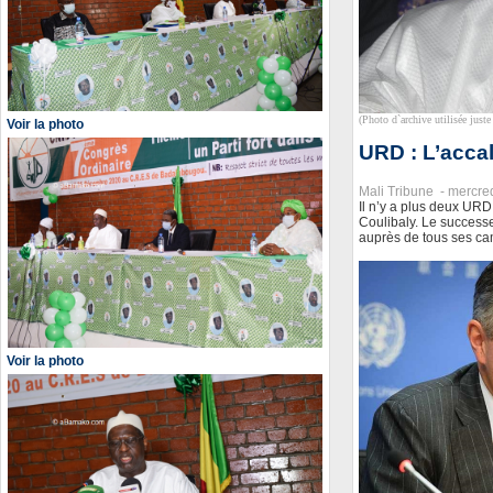
(Photo d`archive utilisée juste 
Voir la photo
URD : L’acca
Mali Tribune -
mercre
Il n’y a plus deux URD
Coulibaly. Le successe
auprès de tous ses ca
Voir la photo