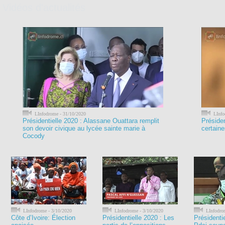
Vidéos d'actualités
LInfodrome - 31/10/2020
LInfo
Présidentielle 2020 : Alassane Ouattara remplit
Présiden
son devoir civique au lycée sainte marie à
certain
Cocody
LInfodrome - 3/10/2020
LInfodrome - 3/10/2020
LInfodrom
Côte d’Ivoire: Élection
Présidentielle 2020 : Les
Présidenti