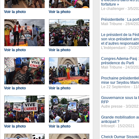
d’élections dans les z
forfaiture »
Le challenger - 3/5/20
Voir la photo
Voir la photo
Présidentielle : La p
Mali Tribune - 28/4/20
Le président de la Fé
son vice-président ai
et d’autres responsabl
L’Indépendant - 25/3/
Voir la photo
Voir la photo
Congres Adema-Pasj : 
présidence du Parti
Mali Tribune - 24/3/20
Prochaine présidentie
mise sur Seydou Mam
Le 22 Septembre - 11
Voir la photo
Voir la photo
Gouvernance sous la tr
RFP
Autre presse - 3/3/202
Grande mobilisation a
anticipait ?
Infosept - 15/2/2021
Voir la photo
Voir la photo
Cheick Oumar Sissoko 