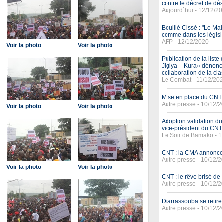
contre le décret de d
Aujourd`hui - 12/12/2
Bouillé Cissé : "Le Ma
comme dans les législ
AFP - 12/12/2020
Voir la photo
Voir la photo
Publication de la lis
Jigiya – Kura» dénonce
collaboration de la cla
Le Combat - 11/12/20
Mise en place du CNT :
Autre presse - 10/12/
Voir la photo
Voir la photo
Adoption validation du
vice-président du CNT 
Le Soir de Bamako - 
CNT : la CMA annonce 
Autre presse - 10/12/
Voir la photo
Voir la photo
CNT : le rêve brisé de
Autre presse - 10/12/
Diarrassouba se reti
Autre presse - 10/12/