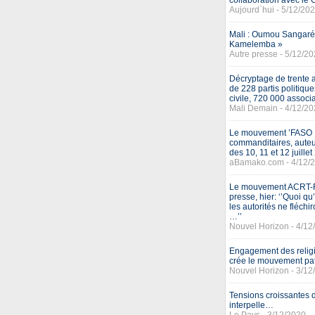
collaboration avec le
Aujourd`hui - 5/12/20
Mali : Oumou Sangaré
Kamelemba »
Autre presse - 5/12/2
Décryptage de trente 
de 228 partis politiqu
civile, 720 000 associ
Mali Demain - 4/12/2
Le mouvement ’FASO K
commanditaires, auteur
des 10, 11 et 12 juill
aBamako.com - 4/12/
Le mouvement ACRT-F
presse, hier: ‘’Quoi qu’
les autorités ne fléchi
…’’
Nouvel Horizon - 4/12
Engagement des religi
crée le mouvement patr
Nouvel Horizon - 3/12
Tensions croissantes d
interpelle…