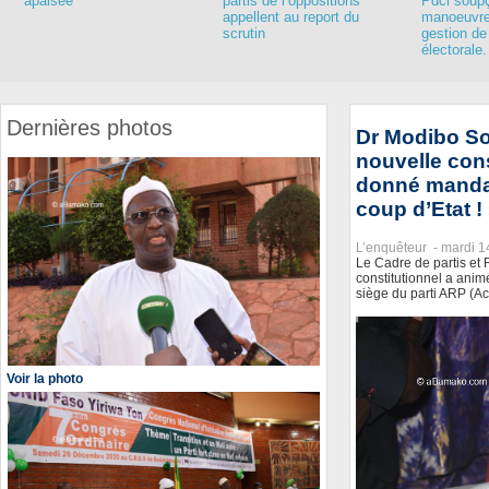
apaisée
partis de l’oppositions
Pdci soup
appellent au report du
manoeuvre
scrutin
gestion de 
électorale.
Dernières photos
Dr Modibo So
nouvelle cons
donné mandat 
coup d’Etat !
L’enquêteur -
mardi 1
Le Cadre de partis et 
constitutionnel a ani
siège du parti ARP (Ac
Voir la photo