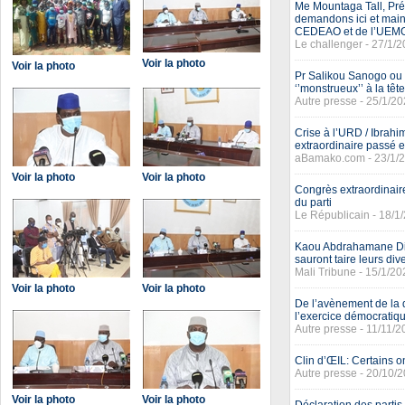
Me Mountaga Tall, Pré
demandons ici et maint
CEDEAO et de l’UEM
Le challenger - 27/1/
Voir la photo
Voir la photo
Pr Salikou Sanogo ou
‘’monstrueux’’ à la têt
Autre presse - 25/1/2
Crise à l’URD / Ibrahim
extraordinaire passé est
aBamako.com - 23/1/
Voir la photo
Voir la photo
Congrès extraordinair
du parti
Le Républicain - 18/1
Kaou Abdrahamane Dia
sauront taire leurs div
Mali Tribune - 15/1/20
Voir la photo
Voir la photo
De l’avènement de la d
l’exercice démocratiqu
Autre presse - 11/11/
Clin d’ŒIL: Certains o
Autre presse - 20/10/
Voir la photo
Voir la photo