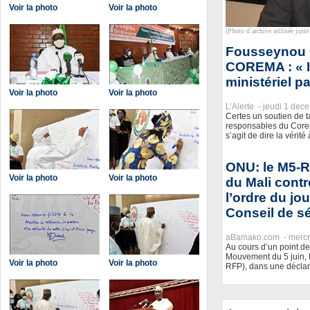
Voir la photo
Voir la photo
(Photo d`archive utilisée juste 
Fousseynou O
COREMA : « I
ministériel 
Voir la photo
Voir la photo
L’Alerte -
jeudi 1 dec
Certes un soutien de ta
responsables du Corem
s’agit de dire la vérit
ONU: le M5-R
Voir la photo
Voir la photo
du Mali contre
l’ordre du jo
Conseil de sé
aBamako.com -
mercr
Au cours d’un point d
Mouvement du 5 juin, 
Voir la photo
Voir la photo
RFP), dans une déclar