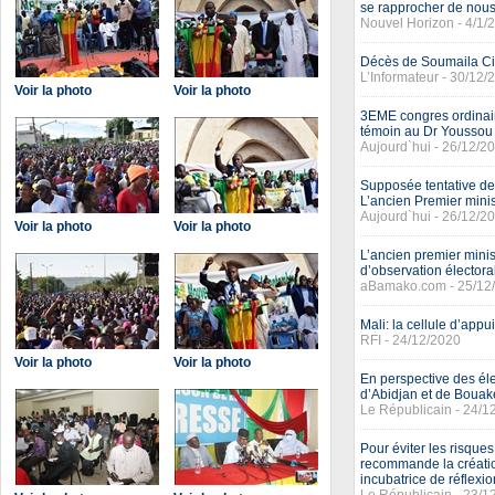
se rapprocher de nous
Nouvel Horizon - 4/1/
Décès de Soumaila Ciss
L’Informateur - 30/12/
Voir la photo
Voir la photo
3EME congres ordinair
témoin au Dr Youssou
Aujourd`hui - 26/12/2
Supposée tentative de 
L’ancien Premier minis
Aujourd`hui - 26/12/2
Voir la photo
Voir la photo
L’ancien premier mini
d’observation électora
aBamako.com - 25/12
Mali: la cellule d’appu
RFI - 24/12/2020
Voir la photo
Voir la photo
En perspective des él
d’Abidjan et de Bouaké
Le Républicain - 24/1
Pour éviter les risque
recommande la créatio
incubatrice de réflexi