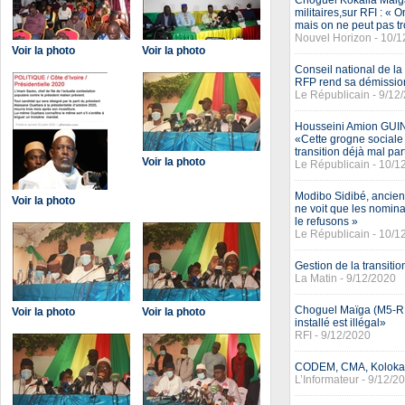
Choguel Kokalla Maiga 
militaires,sur RFI : « 
mais on ne peut pas tr
Nouvel Horizon - 10/
Voir la photo
Voir la photo
Conseil national de la
RFP rend sa démissio
Le Républicain - 9/12
Housseini Amion GUIND
«Cette grogne sociale 
transition déjà mal par
Voir la photo
Le Républicain - 10/1
Modibo Sidibé, ancien 
Voir la photo
ne voit que les nomina
le refusons »
Le Républicain - 10/1
Gestion de la transit
La Matin - 9/12/2020
Choguel Maïga (M5-RFP
Voir la photo
Voir la photo
installé est illégal»
RFI - 9/12/2020
CODEM, CMA, Kolokan
L’Informateur - 9/12/2