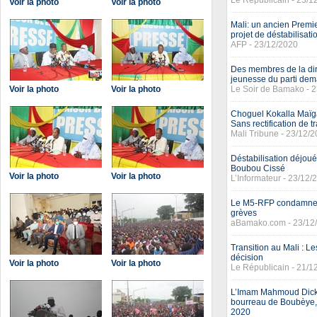
Le Républicain - 23/1
Voir la photo
Voir la photo
Mali: un ancien Premie
projet de déstabilisati
AFP - 23/12/2020
Des membres de la dir
jeunesse du parti dem
Voir la photo
Voir la photo
Le Soir de Bamako - 
Choguel Kokalla Maïga
Sans rectification de tr
Mali Tribune - 23/12/
Déstabilisation déjoué
Boubou Cissé
Voir la photo
Voir la photo
L’Informateur - 23/12/
Le M5-RFP condamne le
grèves
aBamako.com - 23/12
Transition au Mali : L
décision
Voir la photo
Voir la photo
Le Républicain - 21/1
L’Imam Mahmoud Dicko 
bourreau de Boubèye, 
2020